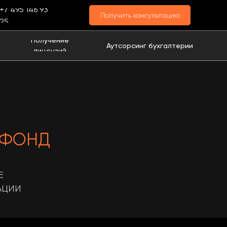
+7 495 146 93
Получить консультацию
25
Получение
Аутсорсинг бухгалтерии
лицензий
РФОНД
Е
АЦИИ