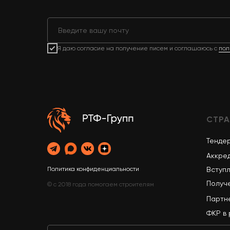
Я даю согласие на получение писем и соглашаюсь с
пол
СТР
Тенде
Аккре
Вступ
Политика конфиденциальности
Получ
© с 2018 года помогаем строителям
Партн
ФКР в